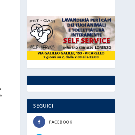
o
e
e
SEGUICI
FACEBOOK