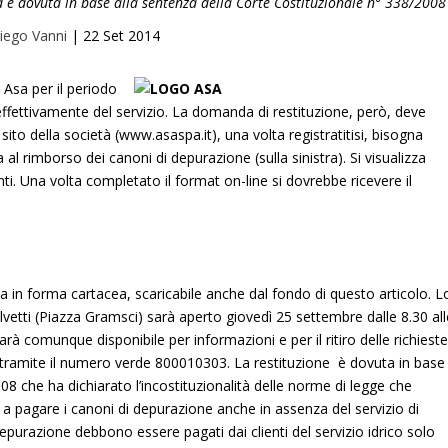
d è dovuta in base alla sentenza della Corte Costituzionale n° 338/2008
iego Vanni
|
22 Set 2014
Asa per il periodo
 effettivamente del servizio. La domanda di restituzione, però, deve
ito della società (www.asaspa.it), una volta registratitisi, bisogna
al rimborso dei canoni di depurazione (sulla sinistra). Si visualizza
nti. Una volta completato il format on-line si dovrebbe ricevere il
a in forma cartacea, scaricabile anche dal fondo di questo articolo. L
lvetti (Piazza Gramsci) sarà aperto giovedì 25 settembre dalle 8.30 all
arà comunque disponibile per informazioni e per il ritiro delle richiest
tramite il numero verde 800010303. La restituzione è dovuta in base
08 che ha dichiarato l’incostituzionalità delle norme di legge che
co a pagare i canoni di depurazione anche in assenza del servizio di
purazione debbono essere pagati dai clienti del servizio idrico solo