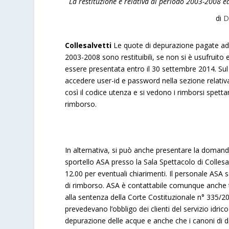
La restituzione è relativa al periodo 2003-2008 e
di
D
Collesalvetti
Le quote di depurazione pagate ad 
2003-2008 sono restituibili, se non si è usufruito
essere presentata entro il 30 settembre 2014. Sul s
accedere user-id e password nella sezione relativa 
così il codice utenza e si vedono i rimborsi spetta
rimborso.
In alternativa, si può anche presentare la domand
sportello ASA presso la Sala Spettacolo di Collesa
12.00 per eventuali chiarimenti. Il personale ASA s
di rimborso. ASA è contattabile comunque anche 
alla sentenza della Corte Costituzionale n° 335/20
prevedevano l’obbligo dei clienti del servizio idri
depurazione delle acque e anche che i canoni di de