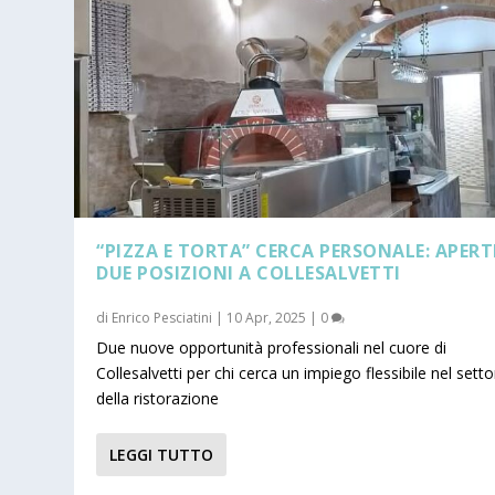
“PIZZA E TORTA” CERCA PERSONALE: APERT
DUE POSIZIONI A COLLESALVETTI
di
Enrico Pesciatini
|
10 Apr, 2025
|
0
Due nuove opportunità professionali nel cuore di
Collesalvetti per chi cerca un impiego flessibile nel setto
della ristorazione
LEGGI TUTTO