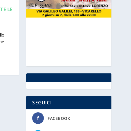
TE LE
llo
one
SEGUICI
FACEBOOK