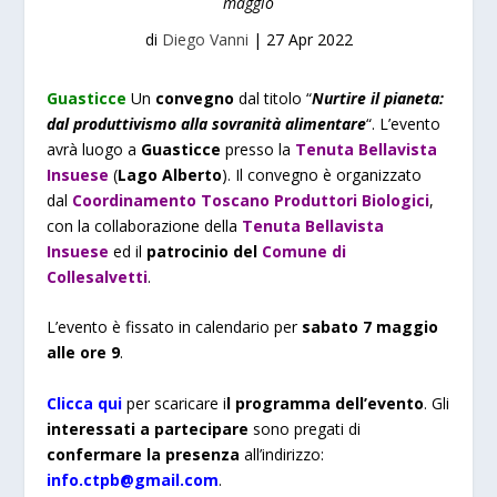
maggio
di
Diego Vanni
|
27 Apr 2022
Guasticce
Un
convegno
dal titolo “
Nurtire il pianeta:
dal produttivismo alla sovranità alimentare
“. L’evento
avrà luogo a
Guasticce
presso la
Tenuta Bellavista
Insuese
(
Lago Alberto
). Il convegno è organizzato
dal
Coordinamento Toscano Produttori Biologici
,
con la collaborazione della
Tenuta Bellavista
Insuese
ed il
patrocinio del
Comune di
Collesalvetti
.
L’evento è fissato in calendario per
sabato 7 maggio
alle ore 9
.
Clicca qui
per scaricare i
l programma dell’evento
. Gli
interessati a partecipare
sono pregati di
confermare la presenza
all’indirizzo:
info.ctpb@gmail.com
.