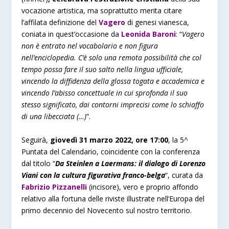
vocazione artistica, ma soprattutto merita citare
l’affilata definizione del
Vagero
di genesi vianesca,
coniata in quest’occasione da
Leonida Baroni
: “
Vagero
non è entrato nel vocabolario e non figura
nell’enciclopedia. C’è solo una remota possibilità che col
tempo possa fare il suo salto nella lingua ufficiale,
vincendo la diffidenza della glossa togata e accademica e
vincendo l’abisso concettuale in cui sprofonda il suo
stesso significato, dai contorni imprecisi come lo schiaffo
di una libecciata (…)
”.
Seguirà,
giovedì 31 marzo 2022, ore 17:00
, la 5^
Puntata del Calendario, coincidente con la conferenza
dal titolo “
Da Steinlen a Laermans: il dialogo di Lorenzo
Viani con la cultura figurativa franco-belga
“, curata da
Fabrizio Pizzanelli
(incisore), vero e proprio affondo
relativo alla fortuna delle riviste illustrate nell’Europa del
primo decennio del Novecento sul nostro territorio.