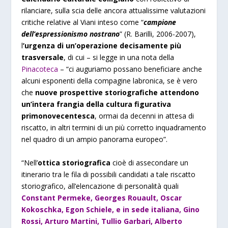
rilanciare, sulla scia delle ancora attualissime valutazioni
critiche relative al Viani inteso come “
campione
dell’espressionismo nostrano
” (R. Barilli, 2006-2007),
l
’urgenza di un’operazione decisamente più
trasversale
, di cui – si legge in una nota della
Pinacoteca
– “ci auguriamo possano beneficiare anche
alcuni esponenti della compagine labronica, se è vero
che
nuove prospettive storiografiche attendono
un’intera frangia della cultura figurativa
primonovecentesca
, ormai da decenni in attesa di
riscatto, in altri termini di un più corretto inquadramento
nel quadro di un ampio panorama europeo”.
“Nell’
ottica storiografica
cioè di assecondare un
itinerario tra le fila di possibili candidati a tale riscatto
storiografico, all’elencazione di personalità quali
Constant Permeke, Georges Rouault, Oscar
Kokoschka, Egon Schiele, e in sede italiana, Gino
Rossi, Arturo Martini, Tullio Garbari, Alberto