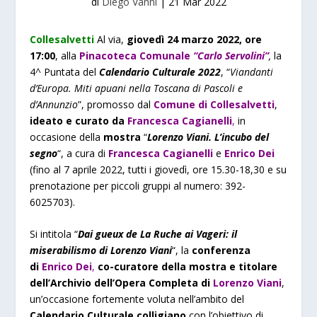
di
Diego Vanni
|
21 Mar 2022
Collesalvetti
Al via,
giovedì 24 marzo 2022, ore
17:00
, alla
Pinacoteca Comunale
“Carlo Servolini”
,
la
4^ Puntata del
Calendario Culturale 2022
, “
Viandanti
d’Europa. Miti apuani nella Toscana di Pascoli e
d’Annunzio
”, promosso dal
Comune di Collesalvetti
,
ideato e curato da
Francesca Cagianelli
,
in
occasione della
mostra
“
Lorenzo Viani. L’incubo del
segno
“, a cura di
Francesca Cagianelli
e
Enrico Dei
(fino al 7 aprile 2022, tutti i giovedì, ore 15.30-18,30 e su
prenotazione per piccoli gruppi al numero: 392-
6025703).
Si intitola “
Dai gueux de La Ruche ai Vageri: il
miserabilismo di Lorenzo Viani
“, la
conferenza
di
Enrico Dei
,
co-curatore della mostra e titolare
dell’Archivio dell’Opera Completa di
Lorenzo Viani
,
un’occasione fortemente voluta nell’ambito del
Calendario Culturale colligiano
con l’obiettivo di