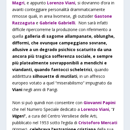
Magri
, e appunto
Lorenzo Viani
, si dovranno d’ora in
avanti conteggiare personalità drammaticamente
rimosse quali, in area livornese, gli outsider
Gastone
Razzaguta
e
Gabriele Gabrielli
. Non sarà infatti
difficile ripercorrerne la produzione con riferimento a
quella
galleria di sagome allampanate, oblunghe,
difformi, che ovunque campeggiano sovrane,
allusive a un degrado psichico scaturito da una
ancora più tragica sofferenza sociale, e sempre
più platealmente sovrapponibili a mendichi e
viandanti, quando fantocci scheletrici
, quando
addirittura
silhouette di mutilati
, in un affresco
europeo votato a quel “miserabilismo” impugnato da
Viani
negli anni di Parigi.
Non si può quindi non consentire con
Giovanni Papini
che nel Numero Speciale dedicato a
Lorenzo Viani
, “
I
Vàgeri
”, a cura del Centro Versiliese delle Arti,
pubblicato nel 1953 sotto l’egida di
Cristoforo Mercati
(Krimer)
, celebrava l’estrazione cristiana
della sua