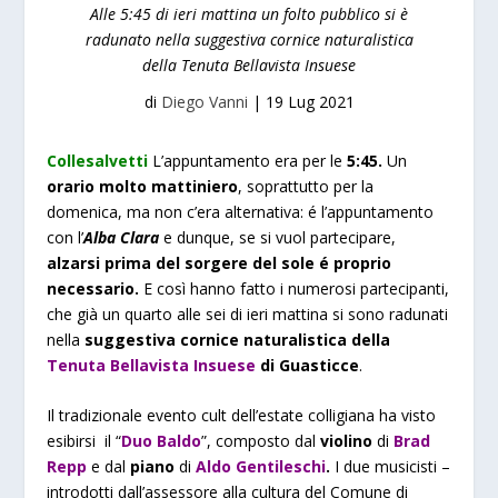
Alle 5:45 di ieri mattina un folto pubblico si è
radunato nella suggestiva cornice naturalistica
della Tenuta Bellavista Insuese
di
Diego Vanni
|
19 Lug 2021
Collesalvetti
L’appuntamento era per le
5:45.
Un
orario molto mattiniero
, soprattutto per la
domenica, ma non c’era alternativa: é l’appuntamento
con l’
A
lba Clara
e dunque, se si vuol partecipare,
alzarsi prima del sorgere del sole é proprio
necessario.
E così hanno fatto i numerosi partecipanti,
che già un quarto alle sei di ieri mattina si sono radunati
nella
suggestiva cornice naturalistica della
Tenuta Bellavista Insuese
di Guasticce
.
Il tradizionale evento cult dell’estate colligiana ha visto
esibirsi il “
Duo Baldo
”, composto dal
violino
di
Brad
Repp
e dal
piano
di
Aldo Gentileschi
.
I due musicisti –
introdotti dall’
assessore alla cultura del Comune di