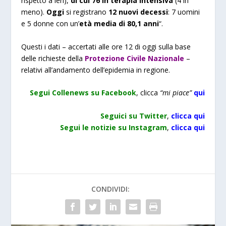
rispetto a ieri),
di cui 76 in terapia intensiva
(4 in
meno).
Oggi
si registrano
12 nuovi decessi
: 7 uomini
e 5 donne con un’
età media di 80,1 anni
“.
Questi i dati – accertati alle ore 12 di oggi sulla base
delle richieste della
Protezione Civile Nazionale
–
relativi all’andamento dell’epidemia in regione.
Segui Collenews su Facebook
, clicca
“mi piace”
qui
Seguici su Twitter
,
clicca qui
Segui le notizie su Instagram
,
clicca qui
CONDIVIDI: