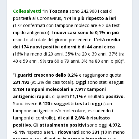
Collesalvetti
“In
Toscana
sono 242.960 i casi di
positività al Coronavirus,
174 in più rispetto a ieri
(172 confermati con tampone molecolare e 2 da test
rapido antigenico).
I nuovi casi sono lo 0,1%
in più
rispetto al totale del giorno precedente.
L’età media
dei 174 nuovi positivi odierni è di 44 anni circa
(16% ha meno di 20 anni, 35% tra 20 e 39 anni, 37% tra
40 e 59 anni, 9% tra 60 e 79 anni, 3% ha 80 anni o più)”.
“
I guariti crescono dello 0,2%
e raggiungono quota
231.192
(95,2% dei casi totali).
Oggi
sono stati eseguiti
8.184 tamponi molecolari e 7.917 tamponi
antigenici rapidi
, di questi
l’1,1%
è risultato
positivo.
Sono invece
6.120 i soggetti testati oggi
(con
tampone antigenico e/o molecolare, escludendo i
tamponi di controllo),
di cui il 2,8% è risultato
positivo
. Gli
attualmente positivi
sono oggi
4.972,
-5,1%
rispetto a ieri. I
ricoverati
sono
331
(10 in meno