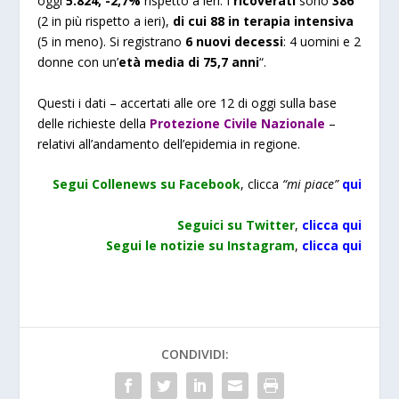
oggi
5.824, -2,7%
rispetto a ieri. I
ricoverati
sono
386
(2 in più rispetto a ieri),
di cui 88 in terapia intensiva
(5 in meno). Si registrano
6 nuovi decessi
: 4 uomini e 2
donne con un’
età media di 75,7 anni
“.
Questi i dati – accertati alle ore 12 di oggi sulla base
delle richieste della
Protezione Civile Nazionale
–
relativi all’andamento dell’epidemia in regione.
Segui Collenews su Facebook
, clicca
“mi piace”
qui
Seguici su Twitter
,
clicca qui
Segui le notizie su Instagram
,
clicca qui
CONDIVIDI: