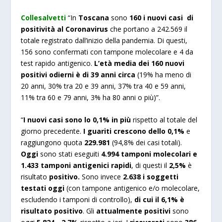
Collesalvetti
“In
Toscana
sono
160 i nuovi casi di
positività al Coronavirus
che portano a 242.569 il
totale registrato dall’inizio della pandemia. Di questi,
156 sono confermati con tampone molecolare e 4 da
test rapido antigenico.
L’età media dei 160 nuovi
positivi odierni è di 39 anni circa
(19% ha meno di
20 anni, 30% tra 20 e 39 anni, 37% tra 40 e 59 anni,
11% tra 60 e 79 anni, 3% ha 80 anni o più)”.
“
I nuovi casi sono lo 0,1% in più
rispetto al totale del
giorno precedente.
I guariti crescono dello 0,1%
e
raggiungono quota
229.981
(94,8% dei casi totali).
Oggi
sono stati eseguiti
4.994 tamponi molecolari e
1.433 tamponi antigenici rapidi
, di questi il
2,5%
è
risultato
positivo.
Sono invece
2.638 i soggetti
testati oggi
(con tampone antigenico e/o molecolare,
escludendo i tamponi di controllo),
di cui il 6,1% è
risultato positivo
. Gli
attualmente positivi
sono