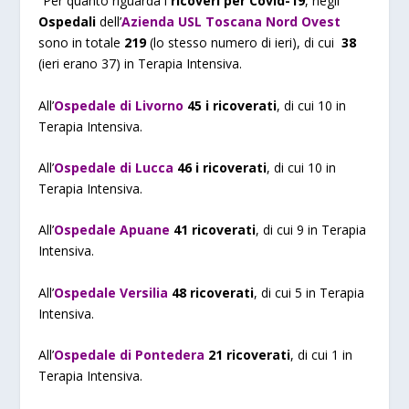
“Per quanto riguarda i
ricoveri per Covid-19
, negli
Ospedali
dell’
Azienda USL Toscana Nord Ovest
sono in totale
219
(lo stesso numero di ieri), di cui
38
(ieri erano 37) in Terapia Intensiva.
All’
Ospedale di Livorno
45 i ricoverati
, di cui 10 in
Terapia Intensiva.
All’
Ospedale di Lucca
46 i ricoverati
, di cui 10 in
Terapia Intensiva.
All’
Ospedale Apuane
41 ricoverati
, di cui 9 in Terapia
Intensiva.
All’
Ospedale Versilia
48 ricoverati
, di cui 5 in Terapia
Intensiva.
All’
Ospedale di Pontedera
21 ricoverati
, di cui 1 in
Terapia Intensiva.