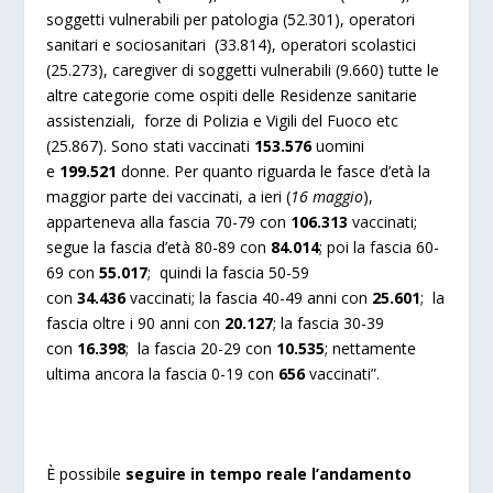
soggetti vulnerabili per patologia (52.301), operatori
sanitari e sociosanitari (33.814), operatori scolastici
(25.273), caregiver di soggetti vulnerabili (9.660) tutte le
altre categorie come ospiti delle Residenze sanitarie
assistenziali, forze di Polizia e Vigili del Fuoco etc
(25.867). Sono stati vaccinati
153.576
uomini
e
199.521
donne. Per quanto riguarda le fasce d’età la
maggior parte dei vaccinati, a ieri (
16 maggio
),
apparteneva alla fascia 70-79 con
106.313
vaccinati;
segue la fascia d’età 80-89 con
84.014
; poi la fascia 60-
69 con
55.017
; quindi la fascia 50-59
con
34.436
vaccinati; la fascia 40-49 anni con
25.601
; la
fascia oltre i 90 anni con
20.127
; la fascia 30-39
con
16.398
; la fascia 20-29 con
10.535
; nettamente
ultima ancora la fascia 0-19 con
656
vaccinati”.
È possibile
seguire in tempo reale l’andamento