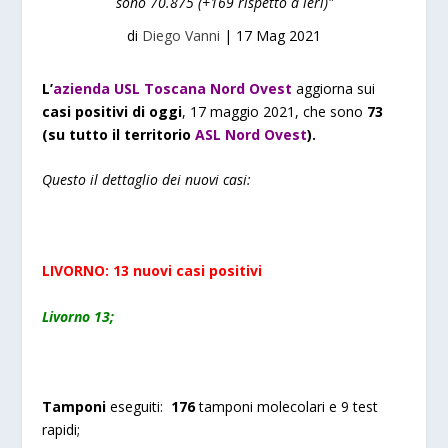
sono 70.875 (+169 rispetto a ieri)"
di
Diego Vanni
|
17 Mag 2021
L’
azienda USL Toscana Nord Ovest
aggiorna sui
casi positivi di oggi
, 17 maggio 2021, che sono
73
(su tutto il territorio
ASL Nord Ovest
).
Questo il dettaglio dei nuovi casi:
LIVORNO: 13 nuovi casi positivi
Livorno 13;
Tamponi
eseguiti:
176
tamponi molecolari e 9 test
rapidi;