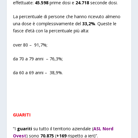
effettuate:
45.598
prime dosi e
24.718
seconde dosi.
La percentuale di persone che hanno ricevuto almeno
una dose è complessivamente del
33,2%
. Queste le
fasce d’età con la percentuale più alta:
over 80 – 91,7%;
da 70 a 79 anni – 76,3%;
da 60 a 69 anni – 38,9%.
GUARITI
“I
guariti
su tutto il territorio aziendale (
ASL Nord
Ovest
) sono
70.875
(
+169
rispetto a ieri)”.