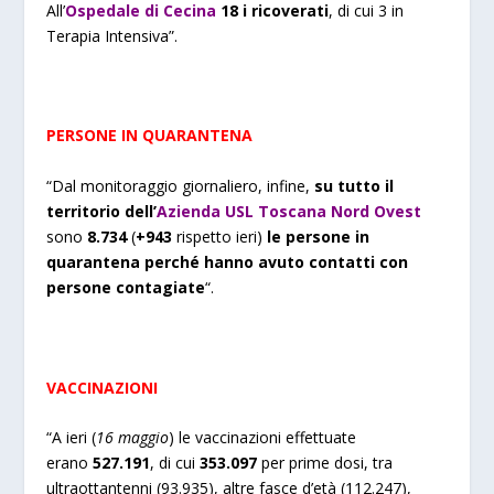
All’
Ospedale di Cecina
18 i ricoverati
, di cui 3 in
Terapia Intensiva”.
PERSONE IN QUARANTENA
“Dal monitoraggio giornaliero, infine,
su tutto il
territorio dell’
Azienda USL Toscana Nord Ovest
sono
8.734
(
+943
rispetto ieri)
le persone in
quarantena perché hanno avuto contatti con
persone contagiate
“.
VACCINAZIONI
“A ieri (
16 maggio
) le vaccinazioni effettuate
erano
527.191
, di cui
353.097
per prime dosi, tra
ultraottantenni (93.935), altre fasce d’età (112.247),