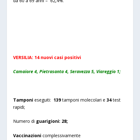
da 60 a 69 anni – 62,4%.
VERSILIA: 14 nuovi casi positivi
Camaiore 4, Pietrasanta 4, Seravezza 5, Viareggio 1;
Tamponi
eseguiti:
139
tamponi molecolari e
34
test
rapidi;
Numero di
guarigioni:
28
;
Vaccinazioni
complessivamente