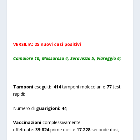
VERSILIA: 25 nuovi casi positivi
Camaiore 10, Massarosa 4, Seravezza 5, Viareggio 6;
Tamponi
eseguiti:
414
tamponi molecolari e
77
test
rapidi;
Numero di
guarigioni:
44
;
Vaccinazioni
complessivamente
effettuate:
39.824
prime dosi e
17.228
seconde dosi;