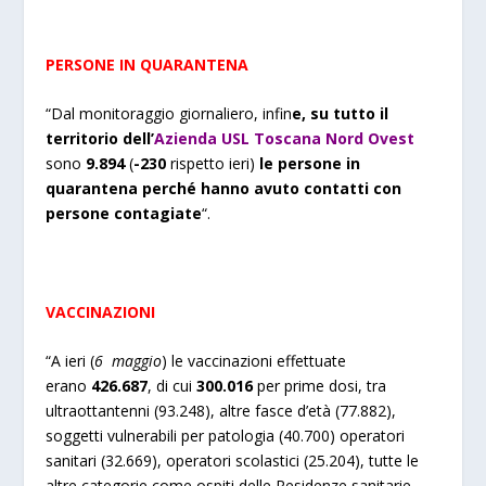
PERSONE IN QUARANTENA
“Dal monitoraggio giornaliero, infin
e, su tutto il
territorio dell’
Azienda USL Toscana Nord Ovest
sono
9.894
(
-230
rispetto ieri)
le persone in
quarantena perché hanno avuto contatti con
persone contagiate
“.
VACCINAZIONI
“A ieri (
6 maggio
) le vaccinazioni effettuate
erano
426.687
, di cui
300.016
per prime dosi, tra
ultraottantenni (93.248), altre fasce d’età (77.882),
soggetti vulnerabili per patologia (40.700) operatori
sanitari (32.669), operatori scolastici (25.204), tutte le
altre categorie come ospiti delle Residenze sanitarie