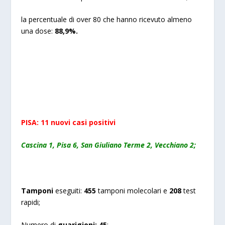
la percentuale di over 80 che hanno ricevuto almeno
una dose:
88,9%.
PISA: 11 nuovi casi positivi
Cascina 1, Pisa 6, San Giuliano Terme 2, Vecchiano 2;
Tamponi
eseguiti:
455
tamponi molecolari e
208
test
rapidi;
Numero di
guarigioni:
45
;