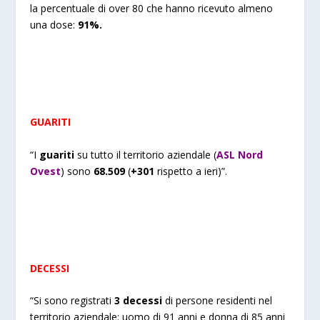
la percentuale di over 80 che hanno ricevuto almeno
una dose:
91%.
GUARITI
“I
guariti
su tutto il territorio aziendale (
ASL Nord
Ovest
) sono
68.509
(
+301
rispetto a ieri)”.
DECESSI
“Si sono registrati
3 decessi
di persone residenti nel
territorio aziendale: uomo di 91 anni e donna di 85 anni