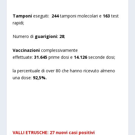
Tamponi
eseguiti:
244
tamponi molecolari e
163
test
rapidi;
Numero di
guarigioni:
28
;
Vaccinazioni
complessivamente
effettuate:
31.645
prime dosi e
14.126
seconde dosi;
la percentuale di over 80 che hanno ricevuto almeno
una dose:
92,5%.
VALLI ETRUSCHE: 27 nuovi casi positivi