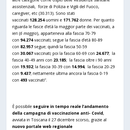
assistenziali, forze di Polizia e Vigili del Fuoco,
caregiver, etc (30.313). Sono stati
vaccinati
128.254
uomini e
171.762
donne. Per quanto
riguarda le fasce d’età la maggior parte dei vaccinati, a
ieri (
6 maggio
), apparteneva alla fascia 70-79
con
94.274
vaccinati; segue la fascia d’età 80-89
con
82.957
segue; quindi la fascia 50-59
con
30.067
vaccinati; poi la fascia 60-69 con
24.677
; la
fascia 40-49 anni con
23.185
; la fascia oltre i 90 anni
con
19.932
; la fascia 30-39 con
14.994
; la fascia 20-29
con
9.437
; nettamente ultima ancora la fascia 0-19
con
493
vaccinati”.
È possibile
seguire in tempo reale l’andamento
della campagna di vaccinazione anti- Covid
,
avviata in Toscana il 27 dicembre scorso, grazie al
nuovo portale web regionale