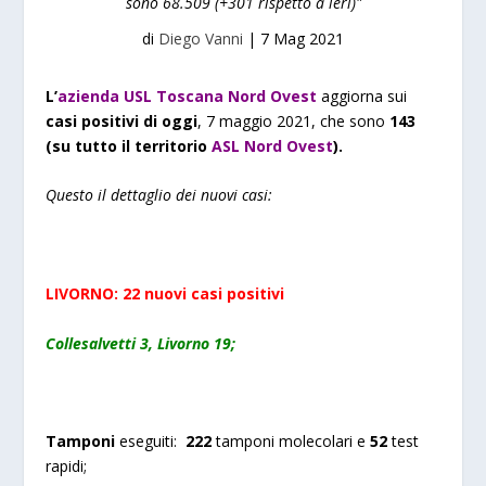
sono 68.509 (+301 rispetto a ieri)"
di
Diego Vanni
|
7 Mag 2021
L’
azienda USL Toscana Nord Ovest
aggiorna sui
casi positivi di oggi
, 7 maggio 2021, che sono
143
(su tutto il territorio
ASL Nord Ovest
).
Questo il dettaglio dei nuovi casi:
LIVORNO: 22 nuovi casi positivi
Collesalvetti 3, Livorno 19;
Tamponi
eseguiti:
222
tamponi molecolari e
52
test
rapidi;