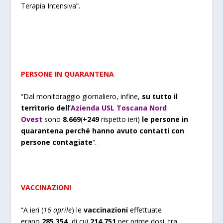
Terapia Intensiva”.
PERSONE IN QUARANTENA
“Dal monitoraggio giornaliero, infine,
su tutto il
territorio dell’
Azienda USL Toscana Nord
Ovest
sono
8
.669
(
+
249
rispetto ieri)
le persone in
quarantena perché hanno avuto contatti con
persone contagiate
“.
VACCINAZIONI
“A ieri (
16 aprile
) le
vaccinazioni
effettuate
erano
2
85
.
354
,
di cui
2
14.751
per prime dosi, tra