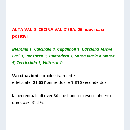
ALTA
VAL
DI
CECINA
VAL
D’ERA: 2
6
nuovi
casi
positivi
Bientina 1, Calcinaia 4, Capannoli 1, Casciana Terme
Lari 3, Ponsacco 3, Pontedera 7, Santa Maria a Monte
5, Terricciola 1, Volterra 1;
Vaccinazioni
complessivamente
effettuate:
2
1.657
prime dosi e
7.
316
seconde dosi;
la percentuale di over 80 che hanno ricevuto almeno
una dose: 81,3%.