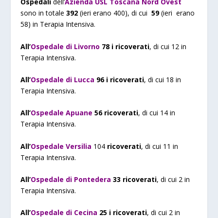
Ospedali
dell’
Azienda
USL Toscana Nord Ovest
sono in totale
392
(ieri erano 400), di cui
5
9
(ieri erano
58)
in Terapia Intensiva.
All’
Ospedale di Livorno
78 i ricoverati
, di cui 12 in
Terapia Intensiva.
All’
Ospedale
di Lucca
96 i ricoverati
, di cui 18 in
Terapia Intensiva.
All’
Ospedale Apuane
56 ricoverati
, di cui 14 in
Terapia Intensiva.
All’
Ospedale Versilia
104
ricoverati
, di cui 11 in
Terapia Intensiva.
All’
Ospedale di Pontedera
33 ricoverati
, di cui 2 in
Terapia Intensiva.
All’
Ospedale di Cecina
25 i ricoverati
, di cui 2 in