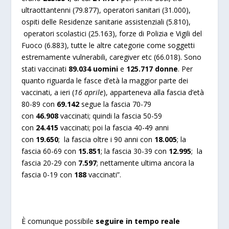
ultraottantenni (79.877), operatori sanitari (31.000),
ospiti delle Residenze sanitarie assistenziali (5.810),
operatori scolastici (25.163), forze di Polizia e Vigili del
Fuoco (6.883), tutte le altre categorie come soggetti
estremamente vulnerabili, caregiver etc (66.018). Sono
stati vaccinati
8
9
.
034
uomini
e
12
5
.7
17
donne
. Per
quanto riguarda le fasce d’età la maggior parte dei
vaccinati, a ieri (
16 aprile
), apparteneva alla fascia d’età
80-89 con
6
9
.
142
segue la fascia 70-79
con
4
6.908
vaccinati; quindi la fascia 50-59
con
24.
415
vaccinati; poi la fascia 40-49 anni
con
19.
650
; la fascia oltre i 90 anni con
1
8.005
; la
fascia 60-69 con
15.
851
; la fascia 30-39 con
12.9
95
; la
fascia 20-29 con
7.5
97
; nettamente ultima ancora la
fascia 0-19 con
1
88
vaccinati”.
È comunque possibile
seguire in tempo reale