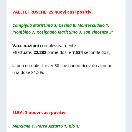
VALLI
ETRUSCHE:
25
nuovi
casi positivi
Campiglia Marittima 3, Cecina 8, Montescudaio 1,
Piombino 7, Rosignano Marittimo 3, San Vincenzo 3;
Vaccinazioni
complessivamente
effettuate:
2
2.282
prime dosi e
7.
584
seconde dosi;
la percentuale di over 80 che hanno ricevuto almeno
una dose 81,2%.
ELBA:
3
nuov
i
cas
i
positiv
i
Marciana 1, Porto Azzurro 1, Rio 1;