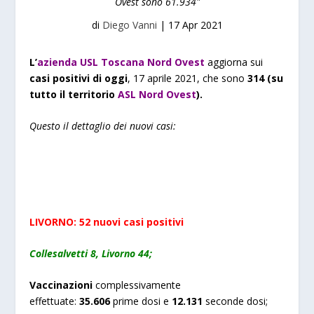
Ovest sono 61.934"
di
Diego Vanni
|
17 Apr 2021
L’
azienda USL Toscana Nord Ovest
aggiorna sui
casi positivi di oggi
, 17 aprile 2021, che sono
314
(su
tutto il territorio
ASL Nord Ovest
).
Questo il dettaglio dei nuovi casi:
LIVORNO:
52
nuovi
casi positivi
Collesalvetti 8, Livorno 44;
Vaccinazioni
complessivamente
effettuate:
3
5.606
prime dosi e
1
2
.
131
seconde dosi;