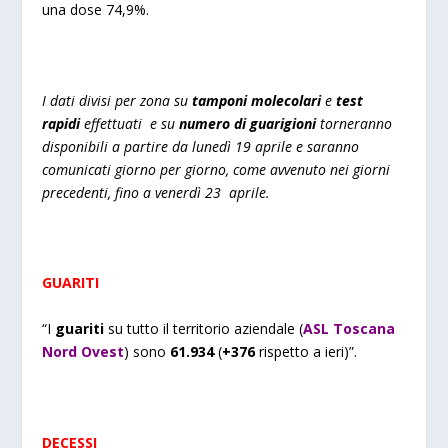
una dose 74,9%.
I dati divisi per zona su
tamponi molecolari
e
test
rapidi
effettuati e su
numero di guarigioni
torneranno
disponibili a partire da
lunedì 19
aprile e saranno
comunicati giorno per giorno, come avvenuto nei giorni
precedenti, fino a venerdì
23
aprile.
GUARITI
“I
guariti
su tutto il territorio aziendale (
ASL Toscana
Nord Ovest
) sono
61.
934
(
+
376
rispetto a ieri)”.
DECESSI