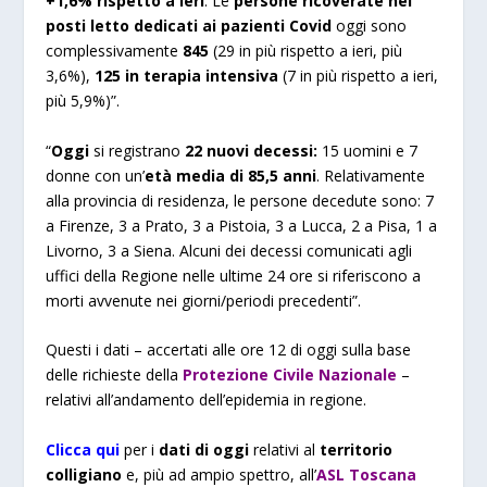
+1,6% rispetto a ieri
. Le
persone ricoverate nei
posti letto dedicati ai pazienti Covid
oggi sono
complessivamente
845
(29 in più rispetto a ieri, più
3,6%),
125 in terapia intensiva
(7 in più rispetto a ieri,
più 5,9%)”.
“
Oggi
si registrano
22 nuovi decessi:
15 uomini e 7
donne con un’
età media di 85,5 anni
. Relativamente
alla provincia di residenza, le persone decedute sono: 7
a Firenze, 3 a Prato, 3 a Pistoia, 3 a Lucca, 2 a Pisa, 1 a
Livorno, 3 a Siena. Alcuni dei decessi comunicati agli
uffici della Regione nelle ultime 24 ore si riferiscono a
morti avvenute nei giorni/periodi precedenti”.
Questi i dati – accertati alle ore 12 di oggi sulla base
delle richieste della
Protezione Civile Nazionale
–
relativi all’andamento dell’epidemia in regione.
Clicca qui
per i
dati di oggi
relativi al
territorio
colligiano
e, più ad ampio spettro, all’
ASL Toscana