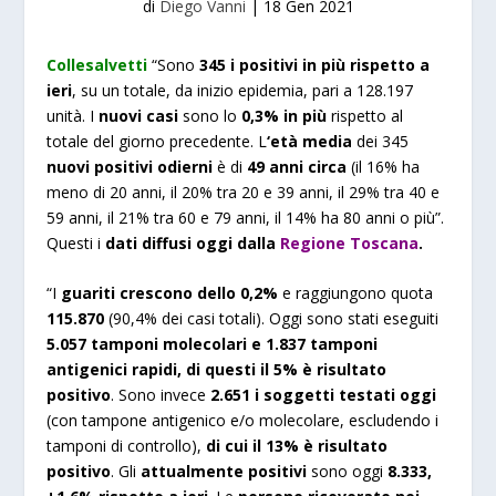
di
Diego Vanni
|
18 Gen 2021
Collesalvetti
“Sono
345 i positivi in più rispetto a
ieri
, su un totale, da inizio epidemia, pari a 128.197
unità. I
nuovi casi
sono lo
0,3% in più
rispetto al
totale del giorno precedente. L
‘età media
dei 345
nuovi positivi odierni
è di
49 anni circa
(il 16% ha
meno di 20 anni, il 20% tra 20 e 39 anni, il 29% tra 40 e
59 anni, il 21% tra 60 e 79 anni, il 14% ha 80 anni o più”.
Questi i
dati diffusi oggi dalla
Regione Toscana
.
“I
guariti crescono dello 0,2%
e raggiungono quota
115.870
(90,4% dei casi totali). Oggi sono stati eseguiti
5.057 tamponi molecolari e 1.837 tamponi
antigenici rapidi, di questi il 5% è risultato
positivo
. Sono invece
2.651 i soggetti testati oggi
(con tampone antigenico e/o molecolare, escludendo i
tamponi di controllo),
di cui il 13% è risultato
positivo
. Gli
attualmente positivi
sono oggi
8.333,