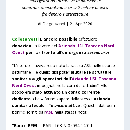
emergenza ha toccato vette notevoli: le
donazioni ammontano a circa 2 milioni di euro
fra denaro e attrezzature
di
Diego Vanni
|
21 Apr 2020
Collesalvetti
È
ancora possibile
effettuare
donazioni
in favore dell’
Azienda
USL Toscana Nord
Ovest
per far fronte all’emergenza
coronavirus
.
“L’intento – aveva reso noto la stessa ASL nelle scorse
settimane – è quello didi poter
aiutare le strutture
sanitarie e gli operatori dell’
Azienda USL Toscana
Nord Ovest
impegnati nella cura dei cittadini”. Allo
scopo era stato
attivato un conto corrente
dedicato
, che – fanno sapere dalla stessa
azienda
sanitaria locale
– “
è ancora attivo
“. Questi i dati per i
bonifici forniti dall’
ASL
nella stessa nota:
“Banco BPM
– IBAN: IT63-N-05034-14011-