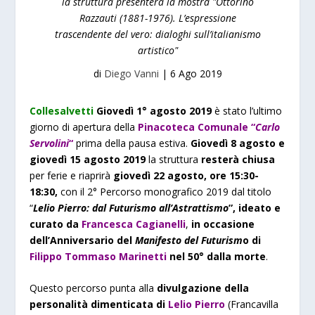
la struttura presenterà la mostra "Ottorino
Razzauti (1881-1976). L’espressione
trascendente del vero: dialoghi sull’italianismo
artistico"
di
Diego Vanni
|
6 Ago 2019
Collesalvetti
Giovedì 1° agosto 2019
è stato l’ultimo
giorno di apertura della
Pinacoteca Comunale “
Carlo
Servolini
“
prima della pausa estiva.
Giovedì 8 agosto e
giovedì 15 agosto 2019
la
struttura
resterà chiusa
per ferie e riaprirà
giovedì 22 agosto, ore 15:30-
18:30,
con il 2° Percorso monografico 2019 dal titolo
“
Lelio Pierro: dal Futurismo all’Astrattismo
”, ideato e
curato da
Francesca Cagianelli
,
in occasione
dell’Anniversario del
Manifesto del Futurism
o di
Filippo Tommaso Marinetti
nel 50° dalla morte
.
Questo percorso punta alla
divulgazione della
personalità dimenticata di
Lelio Pierro
(Francavilla