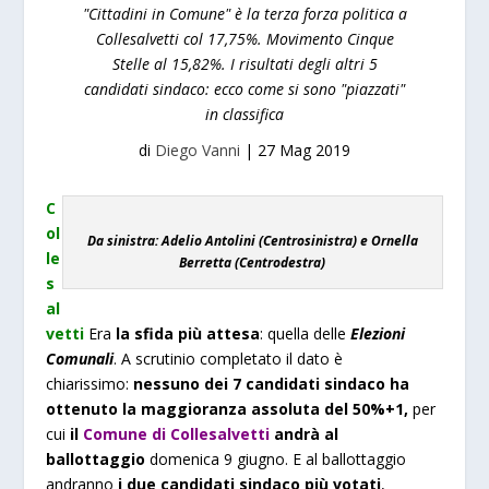
"Cittadini in Comune" è la terza forza politica a
Collesalvetti col 17,75%. Movimento Cinque
Stelle al 15,82%. I risultati degli altri 5
candidati sindaco: ecco come si sono "piazzati"
in classifica
di
Diego Vanni
|
27 Mag 2019
C
ol
Da sinistra: Adelio Antolini (Centrosinistra) e Ornella
le
Berretta (Centrodestra)
s
al
vetti
Era
la sfida più attesa
: quella delle
Elezioni
Comunali
. A scrutinio completato il dato è
chiarissimo:
nessuno dei 7 candidati sindaco ha
ottenuto la maggioranza assoluta del 50%+1,
per
cui
il
Comune di Collesalvetti
andrà al
ballottaggio
domenica 9 giugno. E al ballottaggio
andranno
i due candidati sindaco più votati
,