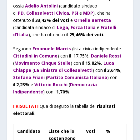
ossia
Adelio Antolini
(candidato sindaco
di
PD
,
Collesalvetti Civica
,
PSI
e
MDP
), che ha
ottenuto il
33,43% dei voti
e
Ornella Berretta
(candidata sindaco di
Lega
,
Forza Italia
e
Fratelli
d’Italia
), che ha ottenuto il
25,46
% dei voti.
Seguono
Emanuele Marcis
(lista civica indipendente
Cittadini in Comune
) con il 17,75%,
Daniele Rossi
(
Movimento Cinque Stelle
) con il
15,82
%
,
Luca
Chiappe
(
La Sinistra di Collesalvetti
) con il
3,61
%
,
Stefano Friani
(
Partito Comunista Italiano
) con
il
2,23
%
e
Vittorio Rocchi
(
Democrazia
Indipendente
)
con l’
1,70%
.
I RISULTATI
Qua di seguito la tabella dei
risultati
elettorali
.
Candidato
Liste che lo
Voti
%
sostengono