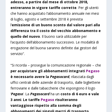
adesso, a partire dal mese di ottobre 2018,
entreranno in vigore tariffe corrette
. Per gli utenti
che hanno acquistato l’abbonamento annuale nei mesi
di luglio, agosto e settembre 2018 è prevista
l’
emissione di un buono sconto dal valore pari alla
differenza tra il costo del vecchio abbonamento e
quello del nuovo
. Il buono sarà utilizzabile per
l’acquisto dell’abbonamento successivo. Le modalità di
erogazione del buona saranno definite dai gestori del
servizio”.
“Si ricorda – prosegue la comunicazione regionale – che
per acquistare gli abbonamenti integrati
Pegaso
è necessario avere la
Pegasocard
, rilasciata dagli
uffici centrali delle aziende di trasporto, dalle biglietterie
ferroviarie e dalle tabaccherie che espongono il logo
‘
Pegaso
‘. La
Pegasocard
ha un
costo di 6 euro e vale
3 anni
.
Le tariffe
Pegaso
risulteranno
vantaggiose rispetto alla somma degli
abbonamenti dei singoli mezzi di trasporto
,