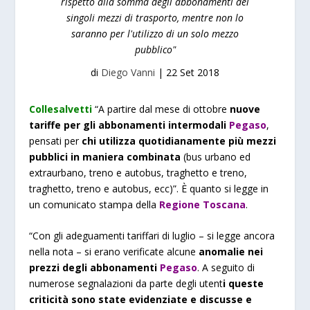
rispetto alla somma degli abbonamenti dei
singoli mezzi di trasporto, mentre non lo
saranno per l'utilizzo di un solo mezzo
pubblico"
di
Diego Vanni
|
22 Set 2018
Collesalvetti
“A partire dal mese di ottobre
nuove
tariffe per gli abbonamenti intermodali
Pegaso
,
pensati per
chi utilizza quotidianamente più mezzi
pubblici in maniera combinata
(bus urbano ed
extraurbano, treno e autobus, traghetto e treno,
traghetto, treno e autobus, ecc)”. È quanto si legge in
un comunicato stampa della
Regione Toscana
.
“Con gli adeguamenti tariffari di luglio – si legge ancora
nella nota – si erano verificate alcune
anomalie nei
prezzi degli abbonamenti
Pegaso
. A seguito di
numerose segnalazioni da parte degli utent
i queste
criticità sono state evidenziate e discusse e