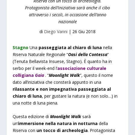
Riserva con un tocco di archeologia.
Protagonista dell’iniziativa sarà anche il cibo
attraverso i secoli, in occasione dell’anno
nazionale
di
Diego Vanni
|
26 Giu 2018
Stagno
Una
passeggiata al chiaro di luna
nella
Riserva Naturale Regionale “
Oasi della Contessa
”
(Tenuta Bellavista Insuese, Stagno). È quanto ha in
serbo per il week-end l’
associazione culturale
colligiana
Gaia
. “
Moonlight Walk
”, questo il nome
dato all’iniziativa che consterà appunto in una
rilassante e non impegnativa passeggiata al
chiaro di luna
, per gustare la natura (e non solo…) in
una notte di luna piena.
Questa edizione di
Moonlight Walk
sarà
un’
immersione nella natura in notturna
della
Riserva con
un tocco di archeologia
. Protagonista