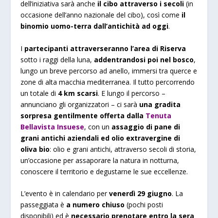
dell’iniziativa sarà anche
il cibo attraverso i secoli
(in
occasione dell’anno nazionale del cibo), così come
il
binomio uomo-terra dall’antichità ad oggi
.
I
partecipanti attraverseranno l’area
di Riserva
sotto i raggi della luna,
addentrandosi poi nel bosco
,
lungo un breve percorso ad anello, immersi tra querce e
zone di alta macchia mediterranea. Il tutto percorrendo
un totale di
4 km scarsi
. E lungo il percorso –
annunciano gli organizzatori – ci sarà
una gradita
sorpresa gentilmente offerta dalla
Tenuta
Bellavista Insuese
, con un
assaggio di pane di
grani antichi aziendali ed olio extravergine di
oliva bio
: olio e grani antichi, attraverso secoli di storia,
un’occasione per assaporare la natura in notturna,
conoscere il territorio e degustarne le sue eccellenze.
L’evento è in calendario per
venerdì 29 giugno
. La
passeggiata è
a numero chiuso
(pochi posti
disponibili) ed è
necessario prenotare entro la sera