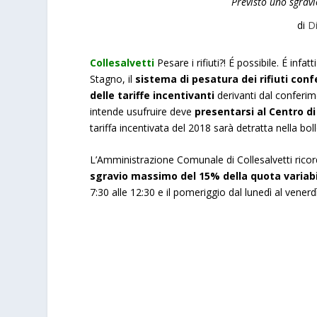
Previsto uno sgrav
di
D
Collesalvetti
Pesare i rifiuti?! É possibile. É infa
Stagno, il
sistema di pesatura dei rifiuti confe
delle tariffe incentivanti
derivanti dal conferime
intende usufruire deve
presentarsi al Centro di
tariffa incentivata del 2018 sarà detratta nella bo
L’Amministrazione Comunale di Collesalvetti ric
sgravio massimo del 15% della quota variab
7:30 alle 12:30 e il pomeriggio dal lunedì al venerd