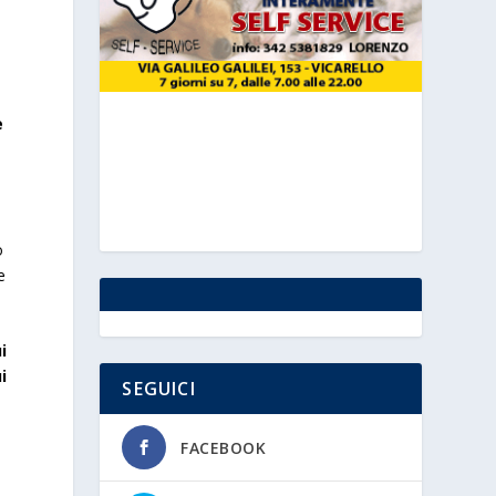
e
a
o
e
i
i
SEGUICI
FACEBOOK