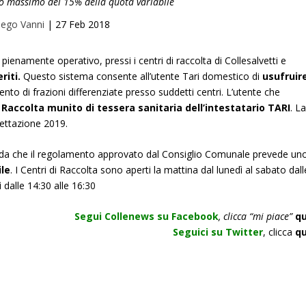
io massimo del 15% della quota variabile
iego Vanni
|
27 Feb 2018
tti pienamente operativo, pressi i centri di raccolta di Collesalvetti e
riti.
Questo sistema consente all’utente Tari domestico di
usufruir
nto di frazioni differenziate presso suddetti centri. L’utente che
 Raccolta munito di tessera sanitaria dell’intestatario TARI
. L
llettazione 2019.
orda che il regolamento approvato dal Consiglio Comunale prevede un
ile
. I Centri di Raccolta sono aperti la mattina dal lunedì al sabato dall
ì dalle 14:30 alle 16:30
Segui Collenews su Facebook
, clicca “mi piace”
qu
Seguici su Twitter
, clicca
qu