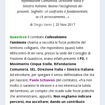
Rifondazione Comunista, Direzione Italia e
Sinistra Italiana. Buona l'accoglienza dei
presenti. Seghetti: «il confronto è fondamentale;
se c'è arroccamento...»
di
Diego Vanni
|
25 Nov 2017
Guasticce
Il comitato
Collesalviamo
l’ambiente
chiama a raccolta le forze politiche del
territorio colligiano, che rispondono (quasi) tutte.
All’incontro di ieri sera, presso la sede del Consiglio di
Frazione di Guasticce, erano infatti presenti: il
PD
, il
Movimento Cinque Stelle
,
Rifondazione
Comunista
,
SEL
,
Direzione Italia
e
Sinistra Italiana
.
Ad introdurre, per spiegare il senso dell’iniziativa che sta
per nascere,
Paolo Schiavon
(del comitato).
«Fra non
molto ci saranno le elezioni e a noi interessa la tutela
del territorio; un compito che ricade sulle forze politiche
che amministrano, appunto.
Non vogliamo indicare
percorsi, ma ascoltare; dando un contributo