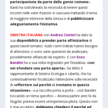
partecipazione da parte della gente comune
».
Banti ha sottolineato la necessità di tenere questi
incontri nelle varie frazioni: in ciascuna trattando il tema
di maggiore interesse della stessa e di
pubblicizzare
adeguatamente l’iniziativa
.
SINISTRA ITALIANA
con
Andrea Cionini
ha dato la
sua
disponibilità a prender parte all’iniziativa
di
questi tavoli tematici:
«tutti i temi trattati hanno bisogno
di attenzioni; ci sono varie questioni da analizzare,
possibilmente affiancati da esperti». E
con
Enzo
Bandini
ha a sua volta ringraziato per l’iniziativa;
«
con
noi sfondate una porta aperta
», ha detto il
rappresentante di Sinistra Ecologia e Libertà, che ha
contestualmente focalizzato l’attenzione sulla necessità
di
«riflettere sul perché ci troviamo in questa
situazione».
«La raccolta porta a porta – così Bandini
toccando un tema specifico – doveva partire anni fa da
Nugola: poteva essere un’esperienza-pilota. Questo non
è mai accaduto;
dobbiamo chiederci il perché ed