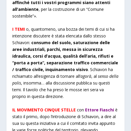
affinché tutti i vostri programmi siano attenti
all’ambiente
, per la costruzione di un “Comune
sostenibile”».
I TEMI
o, quantomeno, una bozza dei temi di cui si ha
intenzione discutere è stata elencata dallo stesso
Schiavon:
consumo del suolo, saturazione delle
aree industriali, parchi, messa in sicurezza
idraulica, corsi d’acqua, qualità dell’aria, rifiuti e
“porta a porta”, separazione traffico commerciale
/ traffico civile, inquinamento visivo
. Schiavon ha
richiamato all’esigenza di tornare all’
agorà
, al
senso della
polis
, insomma… alla discussione pubblica su questi
temi. Il tavolo che ha preso le mosse ieri sera va
proprio in questa direzione.
IL MOVIMENTO CINQUE STELLE
con
Ettore Fiaschi
è
stato il primo, dopo l’introduzione di Schiavon, a dire al
sua su questa iniziativa a cui il comitato invita appunto
le varie forze politiche del territorio, rilevando