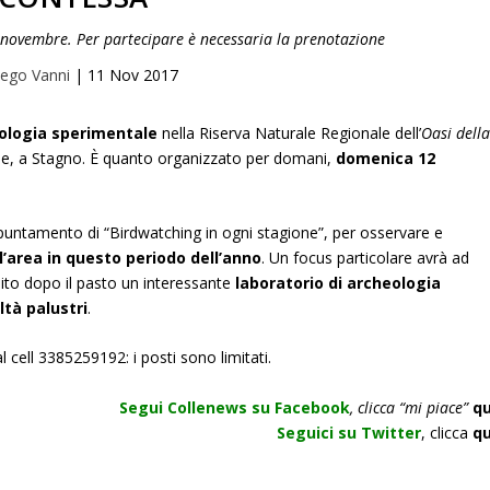
 novembre. Per partecipare è necessaria la prenotazione
ego Vanni
|
11 Nov 2017
ologia sperimentale
nella Riserva Naturale Regionale dell’
Oasi dell
uese, a Stagno. È quanto organizzato per domani,
domenica 12
puntamento di “Birdwatching in ogni stagione”, per osservare e
l’area in questo periodo dell’anno
. Un focus particolare avrà ad
bito dopo il pasto un interessante
laboratorio di archeologia
ltà palustri
.
l cell 3385259192: i posti sono limitati.
Segui Collenews su Facebook
, clicca “mi piace”
qu
Seguici su Twitter
, clicca
qu