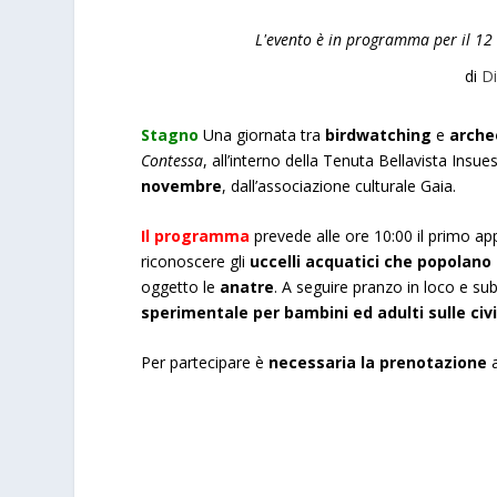
L'evento è in programma per il 12
di
Di
Stagno
Una
giornata tra
birdwatching
e
arche
Contessa
, all’interno della Tenuta Bellavista Ins
novembre
, dall’associazione culturale Gaia.
Il programma
prevede alle ore 10:00 il primo ap
riconoscere gli
uccelli acquatici che popolano 
oggetto le
anatre
. A seguire pranzo in loco e su
sperimentale per bambini ed adulti sulle civi
Per partecipare è
necessaria la prenotazione
a