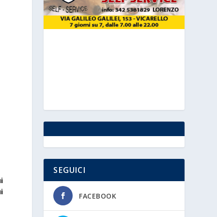
a
SEGUICI
i
i
FACEBOOK