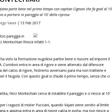
igiana parte bene nel primo tempo con capitan Cignoni che fa goal al 15
no a portarsi in pareggio al 10' della ripresa
iego Vanni
|
13 Feb 2017
lcio pareggia in
 Montechiari finisce infatti 1-1.
 ha visto la formazione nugolese partire bene e riuscire ad imporre il
A. Corridoni entra in area di rigore e viene atterrato dal difensore
ta del calcio di rigore, l’estremo avversario para ma non trattiene e
0 per il Nugola. Con questo goal si chiude il primo tempo, senza che ci
ita, l’Arci Montechiari cerca di ristabilire il pareggio e ci riesce al 10′
per i ragazzi di mister Pucciani, quando Vajani viene servito al limite
ria e appena entra in area di rigore calcia in porta, ma non riesce a