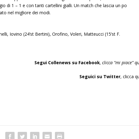
gio di 1 – 1 e con tanti cartellini gialli. Un match che lascia un po
ato nel migliore dei modi.
elli, Iovino (24’st Bertini), Orofino, Voleri, Matteucci (15’st F.
Segui Collenews su Facebook
, clicca “
mi piace”
qu
Seguici su Twitter
,
clicca q