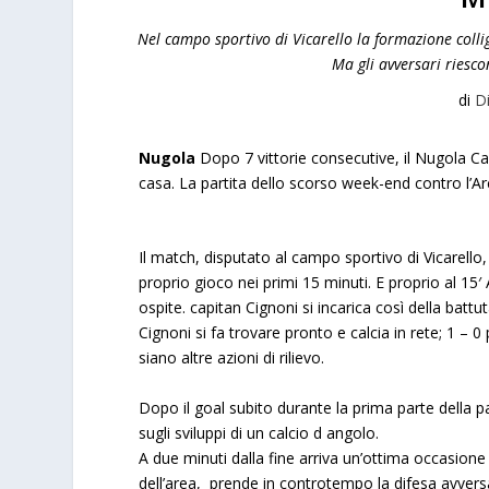
Nel campo sportivo di Vicarello la formazione coll
Ma gli avversari riesco
di
D
Nugola
Dopo 7 vittorie consecutive, il Nugola Ca
casa. La partita dello scorso week-end contro l’Arci
a
Il match, disputato al campo sportivo di Vicarello,
proprio gioco nei primi 15 minuti. E proprio al 15′ 
ospite. capitan Cignoni si incarica così della battu
Cignoni si fa trovare pronto e calcia in rete; 1 – 
siano altre azioni di rilievo.
a
Dopo il goal subito durante la prima parte della part
sugli sviluppi di un calcio d angolo.
A due minuti dalla fine arriva un’ottima occasione 
dell’area, prende in controtempo la difesa avversa