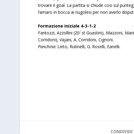
trovare il goal. La partita si chiude cosi sul punteg
l’amaro in bocca ai nugolesi per non averlo disput
a
Formazione iniziale 4-3-1-2
Fantozzi, Azzollini (20′ st Guastini), Mazzoni, Marin
Corridoni), Vajani, A. Corridoni, Cignoni.
Panchina
: Lieto, Rutinelli, G. Roselli, Eanelli.
a
a
CONDIVIDI: