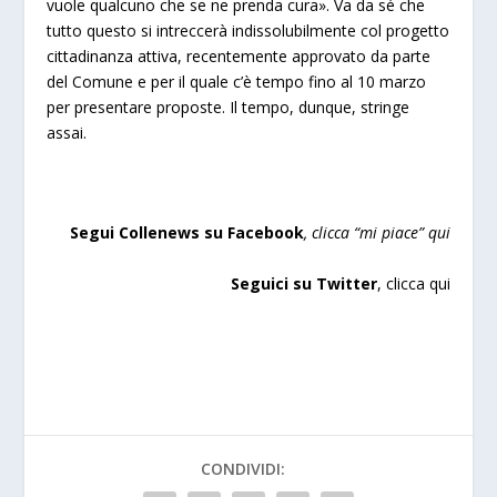
vuole qualcuno che se ne prenda cura». Va da sé che
tutto questo si intreccerà indissolubilmente col
progetto
cittadinanza attiva
, recentemente approvato da parte
del Comune e per il quale
c’è tempo fino al 10 marzo
per presentare
proposte. Il tempo, dunque, stringe
assai.
Segui Collenews su Facebook
, clicca “
mi piace”
qui
Seguici su Twitter
,
clicca qu
i
CONDIVIDI: