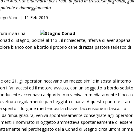
o all'Autorità Giudiziaria per i reati di furto in trascorsa flagranza, gu
 patente e danneggiamento
iego Vanni
|
11 Feb 2015
tura invia una
nad di Stagno, poiché al 113 , il richiedente, riferiva di aver appena
olore bianco con a bordo il proprio cane di razza pastore tedesco di
e ore 21, gli operatori notavano un mezzo simile in sosta all’interno
con i fari accesi ed il motore avviato, con un soggetto a bordo seduto
l conducente accennava a ripartire ma veniva immediatamente bloccat
tra vettura regolarmente parcheggiata dinanzi. A questo punto è stato
a spento il furgone mettendosi la chiave d’accensione in tasca. La
ta dall’impugnatura, veniva spontaneamente consegnate agli operatori
rtamenti il nominato in oggetto ammetteva spontaneamente di essere
 esattamente nel parcheggiato della Conad di Stagno circa un’ora prima