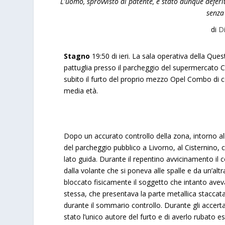
L'uomo, sprovvisto di patente, è stato dunque deferit
senza
di
D
Stagno
19:50 di ieri. La sala operativa della Ques
pattuglia presso il parcheggio del supermercato Co
subito il furto del proprio mezzo Opel Combo di c
media età.
Dopo un accurato controllo della zona, intorno all
del parcheggio pubblico a Livorno, al Cisternino, 
lato guida. Durante il repentino avvicinamento i
dalla volante che si poneva alle spalle e da un’al
bloccato fisicamente il soggetto che intanto avev
stessa, che presentava la parte metallica stacca
durante il sommario controllo. Durante gli acce
stato l’unico autore del furto e di averlo rubato