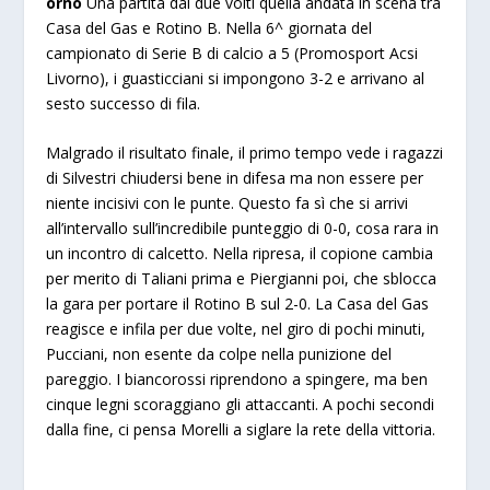
orno
Una partita dai due volti quella andata in scena tra
Casa del Gas e Rotino B. Nella 6^ giornata del
campionato di Serie B di calcio a 5 (Promosport Acsi
Livorno), i guasticciani si impongono 3-2 e arrivano al
sesto successo di fila.
Malgrado il risultato finale, il primo tempo vede i ragazzi
di Silvestri chiudersi bene in difesa ma non essere per
niente incisivi con le punte. Questo fa sì che si arrivi
all’intervallo sull’incredibile punteggio di 0-0, cosa rara in
un incontro di calcetto. Nella ripresa, il copione cambia
per merito di Taliani prima e Piergianni poi, che sblocca
la gara per portare il Rotino B sul 2-0. La Casa del Gas
reagisce e infila per due volte, nel giro di pochi minuti,
Pucciani, non esente da colpe nella punizione del
pareggio. I biancorossi riprendono a spingere, ma ben
cinque legni scoraggiano gli attaccanti. A pochi secondi
dalla fine, ci pensa Morelli a siglare la rete della vittoria.