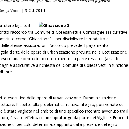
blematiche inerenti gru, pulizia delle aree e sistema fognario
iego Vanni
|
9 Ott 2014
rattere legale, il
ritto l’accordo tra Comune di Collesalvetti e Compagnie assicurative
onosciuto come “Ghiaccione” – per disciplinare le modalità e
alle stesse assicurazioni: l’accordo prevede il pagamento
ola d’arte delle opere di urbanizzazione previste nella Lottizzazione
ricevuto una somma in acconto, mentre la parte restante (a saldo
agnie assicurative a richiesta del Comune di Collesalvetti in funzione
ll’Ente.
tto esecutivo delle opere di urbanizzazione, l’Amministrazione
ttuare. Rispetto alla problematica relativa alle gru, posizionate sul
ne è stata vagliata nell’ambito di uno specifico incontro avvenuto tra il
ttura, è stato effettuato un sopralluogo da parte dei Vigili del Fuoco, i
uazione di pericolo determinata appunto dalla presenze delle gru