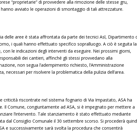
prese “proprietarie” di provvedere alla rimozione delle stesse gru,
i hanno avviato le operazioni di smontaggio di tali attrezzature.
zia delle aree è stata affrontata da parte dei tecnici Asl, Dipartimento 
orno, i quali hanno effettuato specifico sopralluogo. A ciò è seguita la
 con le indicazioni degli interventi da eseguire. Nei prossimi giorni,
esponsabili dei cantieri, affinché gli stessi provvedano alla
ntimazione, non segua l’adempimento richiesto, l’Amministrazione
necessari per risolvere la problematica della pulizia dell’area.
le criticità riscontrate nel sistema fognario di Via Impastato, ASA ha
zare. Il Comune, congiuntamente ad ASA, si è impegnato per mettere a
nanziare l’intervento. Tale stanziamento è stato effettuato mediante
nata dal Consiglio Comunale il 30 settembre scorso. Si procederà quind
ASA e successivamente sarà svolta la procedura che consentirà