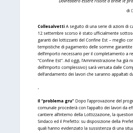
Dovrebbero essere risolte a breve le pro
di
D
Collesalvetti
A seguito di una serie di azioni di ca
12 settembre scorso è stato ufficialmente sottosc
garanti dei lottizzanti del Confine Est – meglio c
tempistiche di pagamento delle somme garantite d
dell’importo necessario per il completamento a reg
“Confine Est”. Ad oggi, l’Amministrazione ha già 
dell’importo complessivo) sarà versata dalle Comp
dell’andamento dei lavori che saranno appaltati da
.
Il “problema gru”
Dopo l’approvazione del proge
comunale procederà con l’appalto dei lavori da effe
cantiere all’interno della Lottizzazione, la questio
Sindaco ed il Prefetto: su disposizione della Prefe
quali hanno evidenziato la sussistenza di una sit