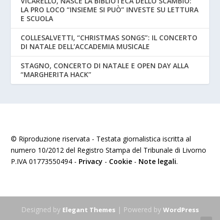
VICARELLO, NASCE LA BIBLIOTECA DELLO SCAMBIO:
LA PRO LOCO “INSIEME SI PUÒ” INVESTE SU LETTURA
E SCUOLA
COLLESALVETTI, “CHRISTMAS SONGS”: IL CONCERTO
DI NATALE DELL’ACCADEMIA MUSICALE
STAGNO, CONCERTO DI NATALE E OPEN DAY ALLA
“MARGHERITA HACK”
© Riproduzione riservata - Testata giornalistica iscritta al
numero 10/2012 del Registro Stampa del Tribunale di Livorno
P.IVA 01773550494 -
Privacy
-
Cookie
-
Note legali
.
Designed by
| Powered by
Elegant Themes
WordPress