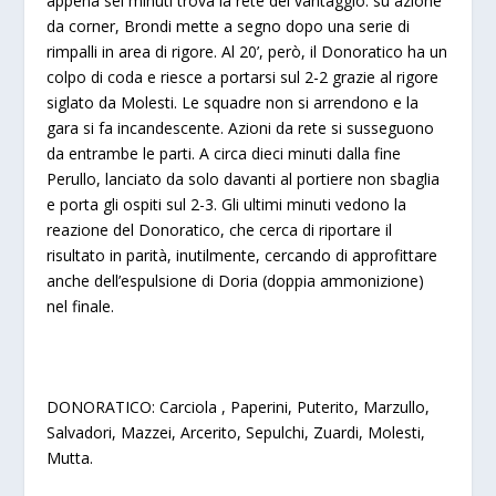
appena sei minuti trova la rete del vantaggio: su azione
da corner, Brondi mette a segno dopo una serie di
rimpalli in area di rigore. Al 20’, però, il Donoratico ha un
colpo di coda e riesce a portarsi sul 2-2 grazie al rigore
siglato da Molesti. Le squadre non si arrendono e la
gara si fa incandescente. Azioni da rete si susseguono
da entrambe le parti. A circa dieci minuti dalla fine
Perullo, lanciato da solo davanti al portiere non sbaglia
e porta gli ospiti sul 2-3. Gli ultimi minuti vedono la
reazione del Donoratico, che cerca di riportare il
risultato in parità, inutilmente, cercando di approfittare
anche dell’espulsione di Doria (doppia ammonizione)
nel finale.
DONORATICO
: Carciola , Paperini, Puterito, Marzullo,
Salvadori, Mazzei, Arcerito, Sepulchi, Zuardi, Molesti,
Mutta.