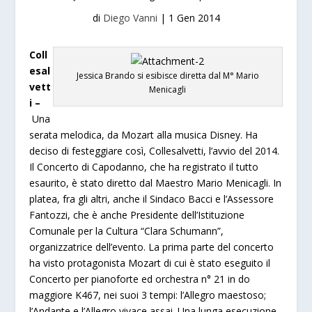
di
Diego Vanni
|
1 Gen 2014
Coll
esal
Jessica Brando si esibisce diretta dal M° Mario
vett
Menicagli
i –
Una
serata melodica, da Mozart alla musica Disney. Ha
deciso di festeggiare così, Collesalvetti, l’avvio del 2014.
Il Concerto di Capodanno, che ha registrato il tutto
esaurito, è stato diretto dal Maestro Mario Menicagli. In
platea, fra gli altri, anche il Sindaco Bacci e l’Assessore
Fantozzi, che è anche Presidente dell’Istituzione
Comunale per la Cultura “Clara Schumann”,
organizzatrice dell’evento. La prima parte del concerto
ha visto protagonista Mozart di cui è stato eseguito il
Concerto per pianoforte ed orchestra n° 21 in do
maggiore K467, nei suoi 3 tempi: l’Allegro maestoso;
l’Andante e l’Allegro vivace assai. Una lunga esecuzione