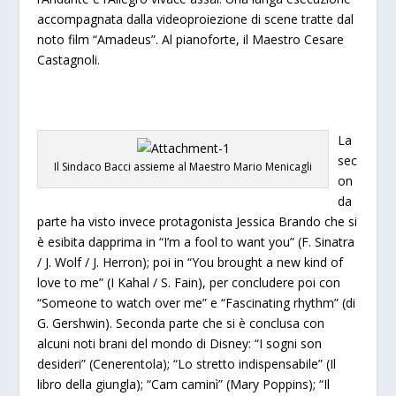
accompagnata dalla videoproiezione di scene tratte dal
noto film “Amadeus”. Al pianoforte, il Maestro Cesare
Castagnoli.
La
sec
Il Sindaco Bacci assieme al Maestro Mario Menicagli
on
da
parte ha visto invece protagonista Jessica Brando che si
è esibita dapprima in “I’m a fool to want you” (F. Sinatra
/ J. Wolf / J. Herron); poi in “You brought a new kind of
love to me” (I Kahal / S. Fain), per concludere poi con
“Someone to watch over me” e “Fascinating rhythm” (di
G. Gershwin). Seconda parte che si è conclusa con
alcuni noti brani del mondo di Disney: “I sogni son
desideri” (Cenerentola); “Lo stretto indispensabile” (Il
libro della giungla); “Cam caminì” (Mary Poppins); “Il