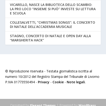
VICARELLO, NASCE LA BIBLIOTECA DELLO SCAMBIO:
LA PRO LOCO “INSIEME SI PUÒ” INVESTE SU LETTURA
E SCUOLA
COLLESALVETTI, “CHRISTMAS SONGS”: IL CONCERTO
DI NATALE DELL’ACCADEMIA MUSICALE
STAGNO, CONCERTO DI NATALE E OPEN DAY ALLA
“MARGHERITA HACK”
© Riproduzione riservata - Testata giornalistica iscritta al
numero 10/2012 del Registro Stampa del Tribunale di Livorno
P.IVA 01773550494 -
Privacy
-
Cookie
-
Note legali
.
Designed by
| Powered by
Elegant Themes
WordPress