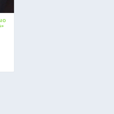
GIO
A»