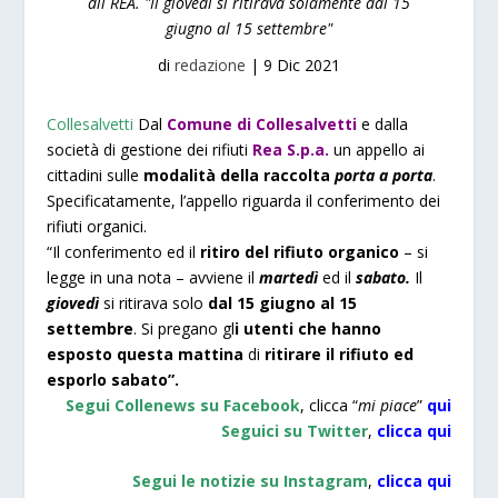
dii REA. "Il giovedì si ritirava solamente dal 15
giugno al 15 settembre"
di
redazione
|
9 Dic 2021
Collesalvetti
Dal
Comune di Collesalvetti
e dalla
società di gestione dei rifiuti
Rea S.p.a.
un appello ai
cittadini sulle
modalità della raccolta
porta a porta
.
Specificatamente, l’appello riguarda il conferimento dei
rifiuti organici.
“Il conferimento ed il
ritiro del rifiuto organico
– si
legge in una nota – avviene il
martedì
ed il
sabato.
Il
giovedì
si ritirava solo
dal 15 giugno al 15
settembre
. Si pregano gl
i utenti che hanno
esposto questa mattina
di
ritirare il rifiuto ed
esporlo sabato”.
Segui Collenews su Facebook
, clicca “
mi piace
”
qui
Seguici su Twitter
,
clicca
qui
Segui le notizie su Instagram
,
clicca qui