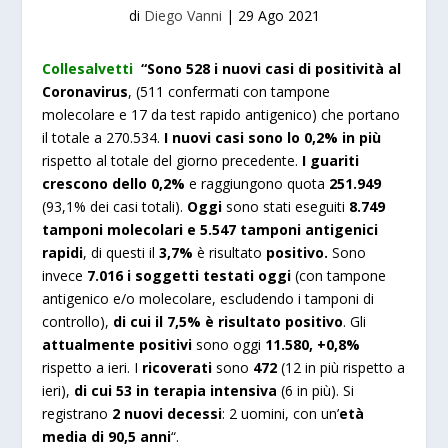
di
Diego Vanni
|
29 Ago 2021
Collesalvetti
“Sono 528 i nuovi casi di positività al
Coronavirus
, (511 confermati con tampone
molecolare e 17 da test rapido antigenico) che portano
il totale a 270.534.
I nuovi casi sono lo 0,2% in più
rispetto al totale del giorno precedente.
I guariti
crescono dello 0,2%
e raggiungono quota
251.949
(93,1% dei casi totali).
Oggi
sono stati eseguiti
8.749
tamponi molecolari e 5.547 tamponi antigenici
rapidi
, di questi il
3,7%
è risultato
positivo.
Sono
invece
7.016 i soggetti testati oggi
(con tampone
antigenico e/o molecolare, escludendo i tamponi di
controllo),
di cui il 7,5% è risultato positivo
. Gli
attualmente positivi
sono oggi
11.580, +0,8%
rispetto a ieri. I
ricoverati
sono
472
(12 in più rispetto a
ieri),
di cui 53 in terapia intensiva
(6 in più). Si
registrano
2 nuovi decessi
: 2 uomini, con un’
età
media di 90,5 anni
“.