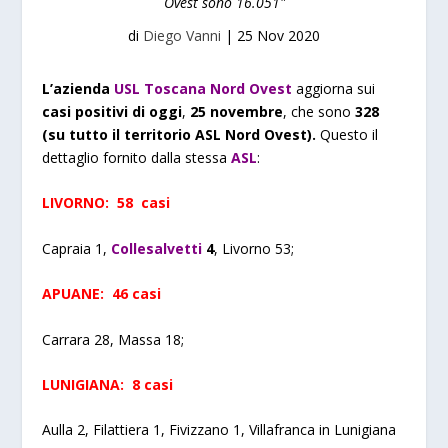
Ovest sono 16.051"
di
Diego Vanni
|
25 Nov 2020
L
’azienda
USL Toscana Nord Ovest
aggiorna sui
casi positivi di oggi
,
25
novembre
, che sono
328
(su tutto il territorio ASL Nord Ovest).
Questo il
dettaglio fornito dalla stessa
ASL
:
LIVORNO: 58 casi
Capraia 1,
Collesalvetti
4
, Livorno 53;
APUANE: 46 casi
Carrara 28, Massa 18;
LUNIGIANA: 8 casi
Aulla 2, Filattiera 1, Fivizzano 1, Villafranca in Lunigiana