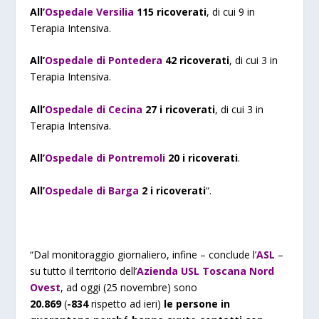
All’
Ospedale Versilia
115 ricoverati
, di cui 9 in
Terapia Intensiva.
All’
Ospedale di Pontedera
42 ricoverati
, di cui 3 in
Terapia Intensiva.
All’
Ospedale di Cecina
27 i ricoverati
, di cui 3 in
Terapia Intensiva.
All’
Ospedale di Pontremoli
20 i ricoverati
.
All’
Ospedale di Barga
2 i ricoverati
“.
“Dal monitoraggio giornaliero, infine – conclude l’
ASL
–
su tutto il territorio dell’
Azienda USL Toscana Nord
Ovest
, ad oggi (25 novembre) sono
20.869
(
-834
rispetto ad ieri)
le persone in