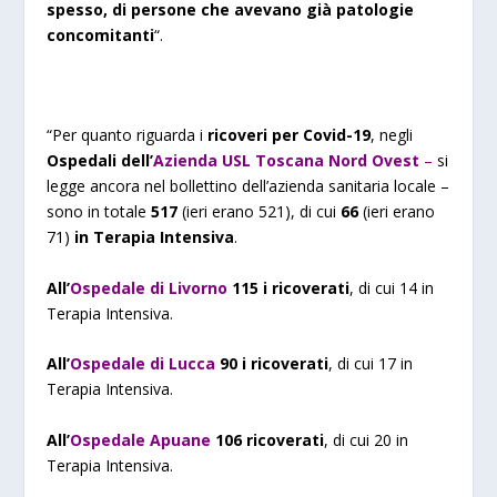
spesso, di persone che avevano già patologie
concomitanti
“.
“Per quanto riguarda i
ricoveri per Covid-19
, negli
Ospedali dell’
Azienda USL Toscana Nord Ovest
–
si
legge ancora nel bollettino dell’azienda sanitaria locale –
sono in totale
517
(ieri erano 521), di cui
66
(ieri erano
71)
in Terapia Intensiva
.
All’
Ospedale di Livorno
115 i ricoverati
, di cui 14 in
Terapia Intensiva.
All’
Ospedale di Lucca
90 i ricoverati
, di cui 17 in
Terapia Intensiva.
All’
Ospedale Apuane
106 ricoverati
, di cui 20 in
Terapia Intensiva.