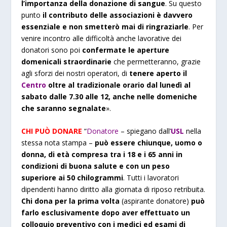
l’importanza della donazione di sangue
. Su questo
punto
il contributo delle associazioni è davvero
essenziale e non smetterò mai di ringraziarle
. Per
venire incontro alle difficoltà anche lavorative dei
donatori sono poi
confermate le aperture
domenicali straordinarie
che permetteranno, grazie
agli sforzi dei nostri operatori, di
tenere aperto il
Centro
oltre al tradizionale orario dal lunedì al
sabato dalle 7.30 alle 12, anche nelle domeniche
che saranno segnalate
».
CHI PUÒ DONARE
“
Donatore
– spiegano dall’
USL
nella
stessa nota stampa –
può essere chiunque, uomo o
donna, di età compresa tra i 18 e i 65 anni in
condizioni di buona salute e con un peso
superiore ai 50 chilogrammi
. Tutti i lavoratori
dipendenti hanno diritto alla giornata di riposo retribuita.
Chi dona per la prima volta
(aspirante donatore)
può
farlo esclusivamente dopo aver effettuato un
colloquio preventivo con i medici ed esami di