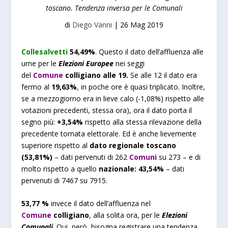
toscano. Tendenza inversa per le Comunali
di
Diego Vanni
|
26 Mag 2019
Collesalvetti
54,49%
. Questo il dato dell’affluenza alle
urne per le
Elezioni Europee
nei seggi
del
Comune
colligiano alle 19.
Se alle 12 il dato era
fermo al
19,63%
, in poche ore è quasi triplicato. Inoltre,
se a mezzogiorno era in lieve calo (-1,08%) rispetto alle
votazioni precedenti, stessa ora), ora il dato porta il
segno più:
+3,54%
rispetto alla stessa rilevazione della
precedente tornata elettorale. Ed è anche lievemente
superiore rispetto al
dato regionale toscano
(53,81%)
– dati pervenuti di 262
Comuni
su 273 – e di
molto rispetto a quello
nazionale: 43,54%
– dati
pervenuti di 7467 su 7915.
53,77
%
invece il dato dell’affluenza nel
Comune
colligiano
, alla solita ora, per le
Elezioni
Comunali
. Qui, però, bisogna registrare una tendenza