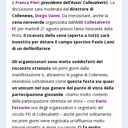
e
Franco Pieri
(
presidente dell’Auser Collesalvetti
). La
discussione sarà moderata dal
direttore di
Collenews,
Diego Vanni
. Da menzionare, anche la
cena neroverde
organizzata dall’
ASD Collesalvetti
FC
per martedì 21 agosto presso l’area ristorante della
festa.
Il ricavato della cena (aperta a tutti) sarà
investito per dotare il campo sportivo Paolo Lami
di un defibrillatore
.
Gli organizzatori sono molto soddisfatti del
riscontro ottenuto
nei primi giorni dalla
manifestazione e, attraverso le pagine di Collenews,
intendono sottolineare come
questa festa sia quasi
un unicum nel suo genere dal punto di vista della
partecipazione giovanile
. «Siamo molto contenti
della partecipazione ottenuta sin d’ora – così
Dario
Fattorini
uno degli organizzatori e segretario del
circolo PD di Collesalvetti – anche perché solitamente
nei primi giorni viene registrata un’affluenza molto
minore rispetto ai giorni successivi.
Ci fa molto