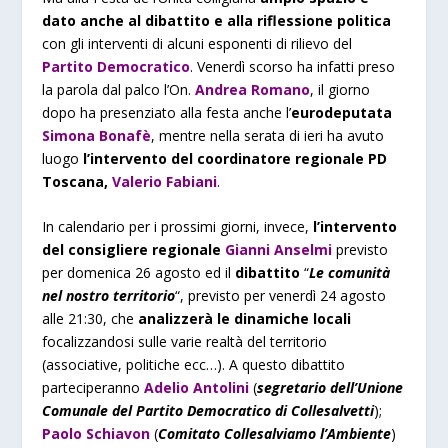
dato anche al dibattito e alla riflessione politica
con gli interventi di alcuni esponenti di rilievo del
Partito Democratico
. Venerdì scorso ha infatti preso
la parola dal palco l’On.
Andrea Romano
, il giorno
dopo ha presenziato alla festa anche l’
eurodeputata
Simona Bonafè
, mentre nella serata di ieri ha avuto
luogo
l’intervento del coordinatore regionale PD
Toscana,
Valerio Fabiani
.
In calendario per i prossimi giorni, invece,
l’intervento
del consigliere regionale
Gianni Anselmi
previsto
per domenica 26 agosto ed il
dibattito
“
Le comunità
nel nostro territorio
“, previsto per venerdì 24 agosto
alle 21:30, che
analizzerà le dinamiche locali
focalizzandosi sulle varie realtà del territorio
(associative, politiche ecc…). A questo dibattito
parteciperanno
Adelio Antolini
(
segretario dell’Unione
Comunale del Partito Democratico di Collesalvetti
);
Paolo Schiavon
(
Comitato Collesalviamo l’Ambiente
)