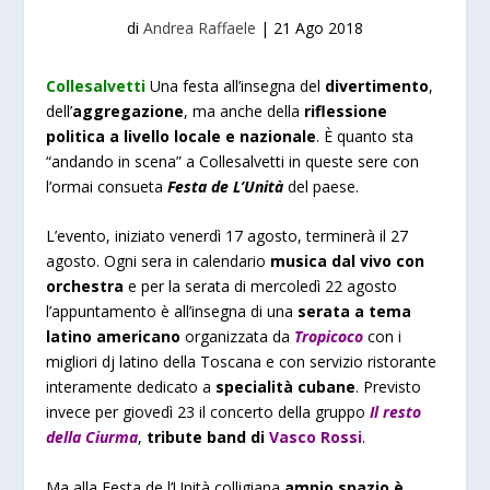
di
Andrea Raffaele
|
21 Ago 2018
Collesalvetti
Una festa all’insegna del
divertimento
,
dell’
aggregazione
, ma anche della
riflessione
politica a livello locale e nazionale
. È quanto sta
“andando in scena” a Collesalvetti in queste sere con
l’ormai consueta
Festa de L’Unità
del paese.
L’evento, iniziato venerdì 17 agosto, terminerà il 27
agosto. Ogni sera in calendario
musica dal vivo con
orchestra
e per la serata di mercoledì 22 agosto
l’appuntamento è all’insegna di una
serata a tema
latino americano
organizzata da
Tropicoco
con i
migliori dj latino della Toscana e con servizio ristorante
interamente dedicato a
specialità cubane
. Previsto
invece per giovedì 23 il concerto della gruppo
Il resto
della Ciurma
,
tribute band di
Vasco Rossi
.
Ma alla Festa de l’Unità colligiana
ampio spazio è