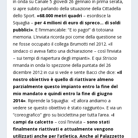
in onda su Canale 5 giovedì 26 gennaio in prima serata,
si apre subito parlando della situazione della Cittadella
dello Sport.
«68.000 metri quadri
– esordisce la
Squaglia –
per 4 milioni di euro di spreco… di soldi
pubblici»
. E l’immancabile: “E io pago!” di totoiana
memoria. L’inviata ricorda poi come della questione se
ne fosse occupato il collega Brumotti nel 2012. «Il
sindaco ci aveva fatto una dichiarazione – così l’inviata
– sui tempi di riapertura degli impianti». E qui
Striscia
rimanda in onda lo spezzone della puntata del 26
dicembre 2012 in cui si vede e sente Bacci che dice:
«Il
nostro obiettivo è quello di riattivare almeno
parzialmente questo impianto entro la fine del
mio mandato e quindi entro la fine di giugno
2014»
. Riprende la Squaglia: «E allora andiamo a
vedere se questo obiettivo è stato raggiunto». E via un
“coreografico” giro su biciclettina per tutta l’area. «
I
campi da calcetto
– così l’inviata –
sono stati
finalmente riattivati e attualmente vengono
utilizzati anche per l’atletica. Anche al Palazzetto