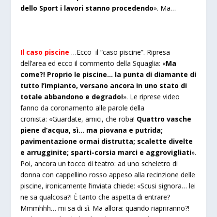
dello Sport i lavori stanno procedendo
». Ma…
Il caso piscine
…Ecco il “caso piscine”. Ripresa
dell’area ed ecco il commento della Squaglia: «
Ma
come?! Proprio le piscine… la punta di diamante di
tutto l’impianto, versano ancora in uno stato di
totale abbandono e degrado!
». Le riprese video
fanno da coronamento alle parole della
cronista: «Guardate, amici, che roba!
Quattro vasche
piene d’acqua, sì… ma piovana e putrida;
pavimentazione ormai distrutta; scalette divelte
e arrugginite; sparti-corsia marci e aggrovigliati
».
Poi, ancora un tocco di teatro: ad uno scheletro di
donna con cappellino rosso appeso alla recinzione delle
piscine, ironicamente l’inviata chiede: «Scusi signora… lei
ne sa qualcosa?! È tanto che aspetta di entrare?
Mmmhhh… mi sa di sì. Ma allora: quando riapriranno?!