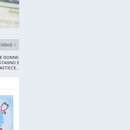
ESSIVO
E DONNE:
 STAGNO E
UASTICCE…