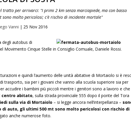
el tratto per arrivarci: "I primi 2 km senza marciapiede, ma con basso
t sono molto pericolosi; c'è rischio di incidente mortale"
ego Vanni
|
25 Nov 2016
a degli autobus di
el Movimento Cinque Stelle in Consiglio Comuale, Daniele Rossi.
urazioni e quindi l’aumento delle unità abitative di Mortaiolo si è res
 di trasporto, sia per i giovani che vanno alla scuola superiore sia per
er accudire i bambini più piccoli mentre i genitori sono a lavoro e che
l centro abitato
, sulla strada provinciale 555 dopo il ponte del Tora
iedi sulla via di Mortaiolo
– si legge ancora nell’interpellanza –
son
 auto, gli ultimi 500 mt sono molto pericolosi con rischio di
egato anche numerose foto.