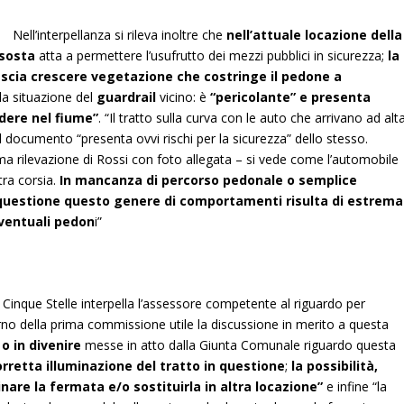
Nell’interpellanza si rileva inoltre che
nell’attuale locazione della
 sosta
atta a permettere l’usufrutto dei mezzi pubblici in sicurezza;
la
scia crescere vegetazione che costringe il pedone a
 la situazione del
guardrail
vicino: è
“pericolante” e presenta
adere nel fiume”
. “Il tratto sulla curva con le auto che arrivano ad alt
l documento “presenta ovvi rischi per la sicurezza” dello stesso.
ma rilevazione di Rossi con foto allegata – si vede come l’automobile
tra corsia.
In mancanza di percorso pedonale o semplice
 questione questo genere di comportamenti risulta di estrema
eventuali pedon
i”
Cinque Stelle interpella l’assessore competente al riguardo per
giorno della prima commissione utile la discussione in merito a questa
 o in divenire
messe in atto dalla Giunta Comunale riguardo questa
orretta illuminazione del tratto in questione
;
la possibilità,
minare la fermata e/o sostituirla in altra locazione”
e infine “la