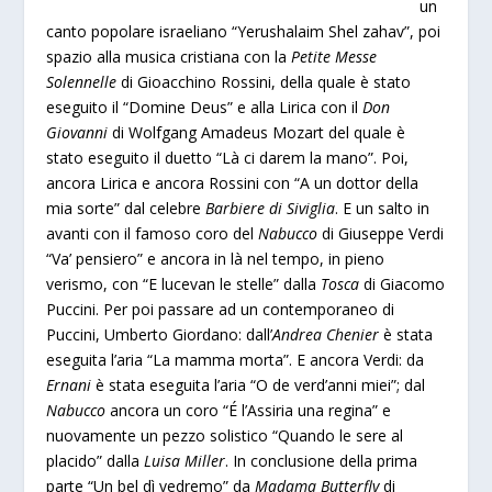
un
canto popolare israeliano “Yerushalaim Shel zahav”, poi
spazio alla musica cristiana con la
Petite Messe
Solennelle
di Gioacchino Rossini, della quale è stato
eseguito il “Domine Deus” e alla Lirica con il
Don
Giovanni
di Wolfgang Amadeus Mozart del quale è
stato eseguito il duetto “Là ci darem la mano”. Poi,
ancora Lirica e ancora Rossini con “A un dottor della
mia sorte” dal celebre
Barbiere di Siviglia
. E un salto in
avanti con il famoso coro del
Nabucco
di Giuseppe Verdi
“Va’ pensiero” e ancora in là nel tempo, in pieno
verismo, con “E lucevan le stelle” dalla
Tosca
di Giacomo
Puccini. Per poi passare ad un contemporaneo di
Puccini, Umberto Giordano: dall’
Andrea Chenier
è stata
eseguita l’aria “La mamma morta”. E ancora Verdi: da
Ernani
è stata eseguita l’aria “O de verd’anni miei”; dal
Nabucco
ancora un coro “É l’Assiria una regina” e
nuovamente un pezzo solistico “Quando le sere al
placido” dalla
Luisa Miller
. In conclusione della prima
parte “Un bel dì vedremo” da
Madama Butterfly
di