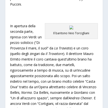
Puccini.
In apertura della
seconda parte,
Il baritono Veio Torcigliani
ripresa con Verdi: un
pezzo solistico (“Di
Provenza il mare, il suol” da
La Traviata
) e un coro
(quello degli zingari da
Il Trovatore
). Il direttore Mauro
Ermito mentre il coro cantava quest’ultimo brano ha
battuto, come da tradizione, due martelli,
rigorosamente a tempo di musica, su di un’incudine
appositamente posizionata allo scopo. Poi un salto
indietro nel tempo, con un brano molto celebre “Casta
Diva” tratto da un’Opera altrettanto celebre di Vincenzo
Bellini,
Norma
. Da Bellini, nuovamente a Giordano con
“Un dì all’azzurro spazio”, sempre dall’
Andrea Chenier
. E
ancora Verdi con “Cortigiani, vil razza dannata” dal