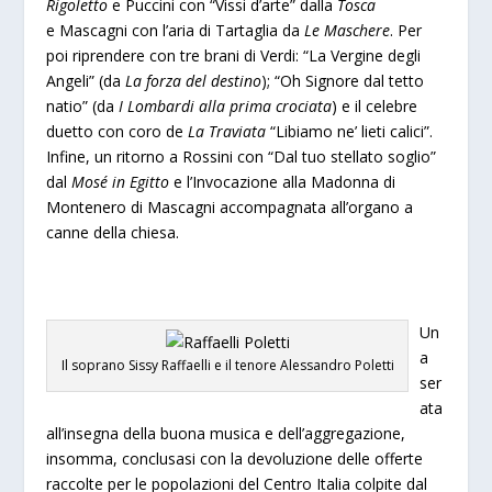
Rigoletto
e Puccini con “Vissi d’arte” dalla
Tosca
e Mascagni con l’aria di Tartaglia da
Le Maschere
. Per
poi riprendere con tre brani di Verdi: “La Vergine degli
Angeli” (da
La forza del destino
); “Oh Signore dal tetto
natio” (da
I Lombardi alla prima crociata
) e il celebre
duetto con coro de
La Traviata
“Libiamo ne’ lieti calici”.
Infine, un ritorno a Rossini con “Dal tuo stellato soglio”
dal
Mosé in Egitto
e l’Invocazione alla Madonna di
Montenero di Mascagni accompagnata all’organo a
canne della chiesa.
Un
a
Il soprano Sissy Raffaelli e il tenore Alessandro Poletti
ser
ata
all’insegna della buona musica e dell’aggregazione,
insomma, conclusasi con la devoluzione delle offerte
raccolte per le popolazioni del Centro Italia colpite dal