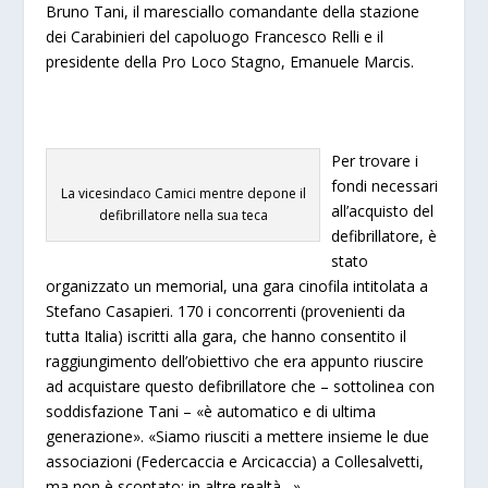
Bruno Tani, il maresciallo comandante della stazione
dei Carabinieri del capoluogo Francesco Relli e il
presidente della Pro Loco Stagno, Emanuele Marcis.
Per trovare i
fondi necessari
La vicesindaco Camici mentre depone il
all’acquisto del
defibrillatore nella sua teca
defibrillatore, è
stato
organizzato un memorial, una gara cinofila intitolata a
Stefano Casapieri. 170 i concorrenti (provenienti da
tutta Italia) iscritti alla gara, che hanno consentito il
raggiungimento dell’obiettivo che era appunto riuscire
ad acquistare questo defibrillatore che – sottolinea con
soddisfazione Tani – «è automatico e di ultima
generazione». «Siamo riusciti a mettere insieme le due
associazioni (Federcaccia e Arcicaccia) a Collesalvetti,
ma non è scontato; in altre realtà…»,